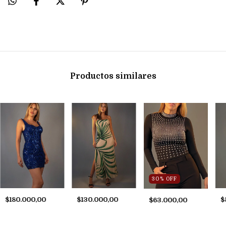
Productos similares
30
%
OFF
$180.000,00
$130.000,00
$
$63.000,00